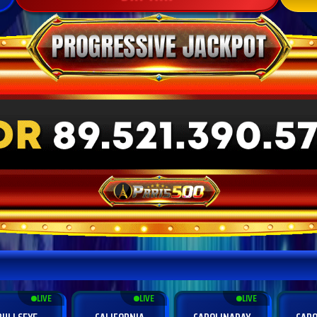
LIVE
LIVE
LIVE