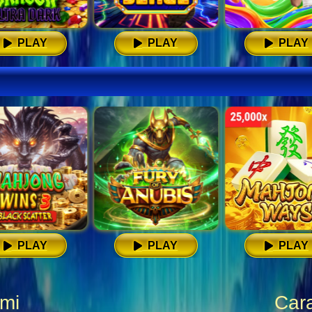
PLAY
PLAY
PLAY
PLAY
PLAY
PLAY
ami
Car