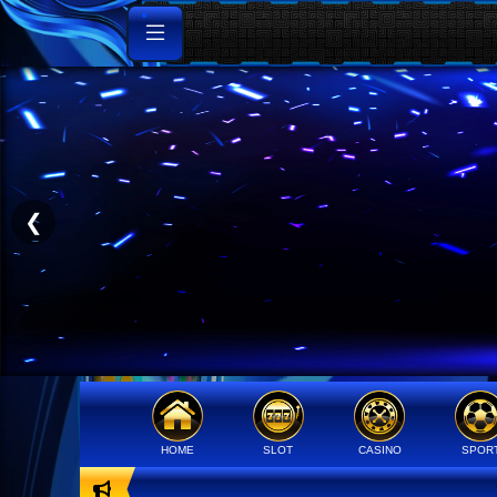
PEMENANG MAHJONGWAYS KOTAK KEJUTAN
te****6
MENANG DI
MAHJONG I KOTAK KEJUTAN
Rp.35.000.000
❮
HOME
SLOT
CASINO
SPOR