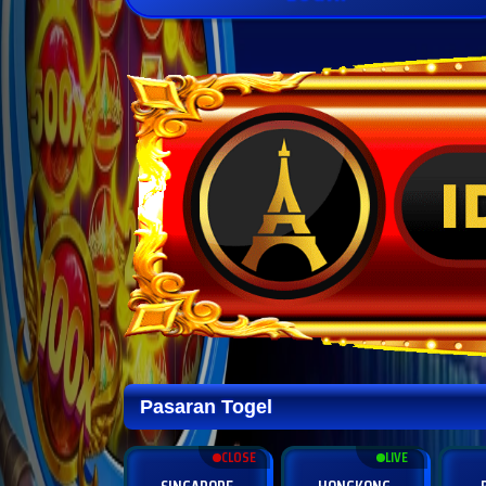
Pasaran Togel
CLOSE
LIVE
LIVE