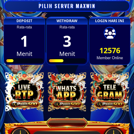
PILIH SERVER MAXWIN
DEPOSIT
WITHDRAW
LOGIN HARI INI
Rata-rata
Rata-rata
1
3
12576
Menit
Menit
Member Online