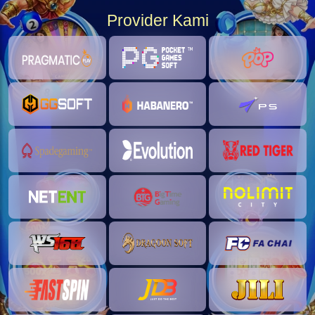
Provider Kami