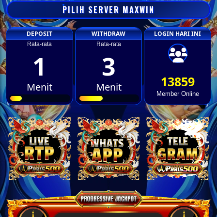
PILIH SERVER MAXWIN
DEPOSIT
WITHDRAW
LOGIN HARI INI
Rata-rata
Rata-rata
1
3
13859
Menit
Menit
Member Online