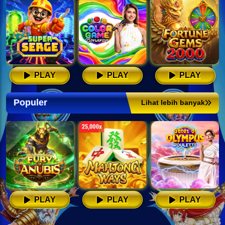
PLAY
PLAY
PLAY
Populer
Lihat lebih banyak
PLAY
PLAY
PLAY