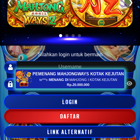
❮
❯
Silahkan login untuk bermain
LOGIN
DAFTAR
LINK ALTERNATIF